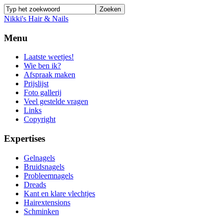
Nikki's Hair & Nails
Menu
Laatste weetjes!
Wie ben ik?
Afspraak maken
Prijslijst
Foto gallerij
Veel gestelde vragen
Links
Copyright
Expertises
Gelnagels
Bruidsnagels
Probleemnagels
Dreads
Kant en klare vlechtjes
Hairextensions
Schminken