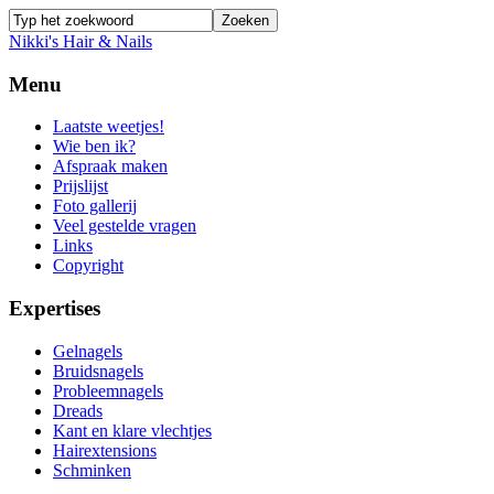
Nikki's Hair & Nails
Menu
Laatste weetjes!
Wie ben ik?
Afspraak maken
Prijslijst
Foto gallerij
Veel gestelde vragen
Links
Copyright
Expertises
Gelnagels
Bruidsnagels
Probleemnagels
Dreads
Kant en klare vlechtjes
Hairextensions
Schminken