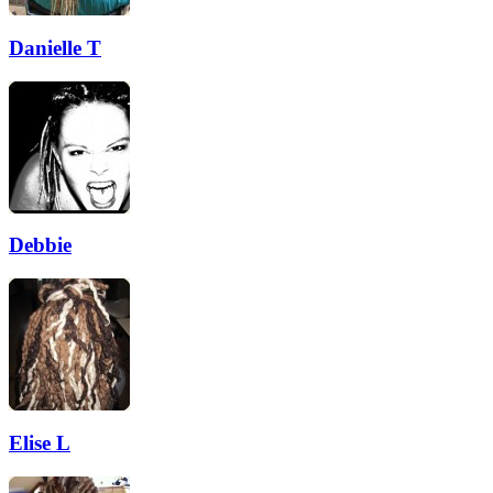
Danielle T
Debbie
Elise L