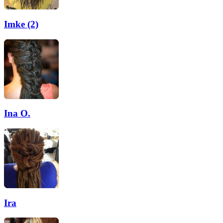
Imke (2)
Ina O.
Ira