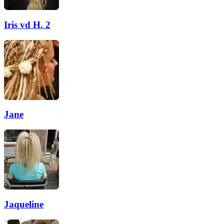
Iris vd H. 2
Jane
Jaqueline