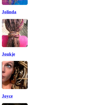
Jolinda
Joukje
Joyce