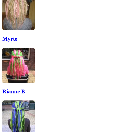
Myrte
Rianne B