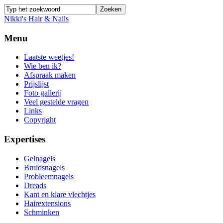
Nikki's Hair & Nails
Menu
Laatste weetjes!
Wie ben ik?
Afspraak maken
Prijslijst
Foto gallerij
Veel gestelde vragen
Links
Copyright
Expertises
Gelnagels
Bruidsnagels
Probleemnagels
Dreads
Kant en klare vlechtjes
Hairextensions
Schminken